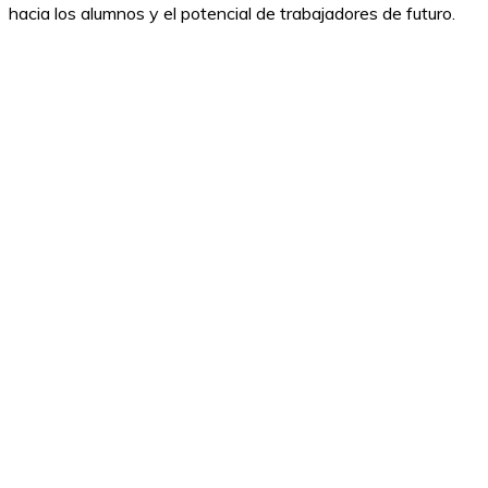
hacia los alumnos y el potencial de trabajadores de futuro.
Quiero participar. Soy un centro
Quiero participar. Soy una
empresa